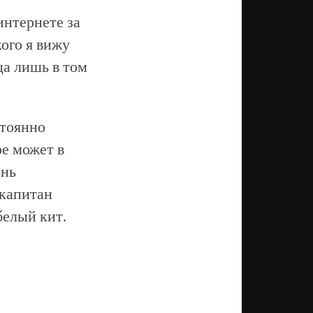
интернете за
кого я вижу
ца лишь в том
стоянно
ое может в
ень
 капитан
белый кит.