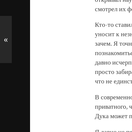
смотрел их ф
Кто-то стави
уносит к нез
«
зачем. Я точ
познакомитьс
давно исчерп
просто забир
что не единс
В современно
приватного, 
Дука может п