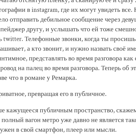
ечатаю отснятую плёнку, а сканирую её и сразу
ографии в instagram, где их могут увидеть все
ело отправить дебильное сообщение через дев
 пейджер другу, и услышать что ей тоже смешно
ь twitter. Телефонные звонки, когда ты просишь 
ашивает, а кто звонит, и нужно назвать своё им
интимное, представлять во время разговора как 
ровод на палец во время разговора. Теперь об 
зве что в романе у Ремарка.
иватное, превращая его в публичное.
ше кажущееся публичным пространство, скажем
и полный вагон метро уже давно не является та
жен в свой смартфон, плеер или мысли.