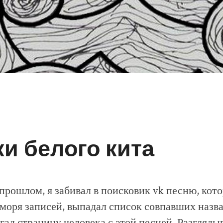
и белого кита
прошлом, я забивал в поисковик vk песню, кот
 моря записей, выпадал список совпавших назва
гад страницу человека с этой песней. Разглядыв