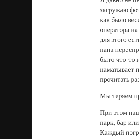
Я давно не п
загружаю фот
как было вес
оператора на
для этого ест
папа переспр
быто что-то 
наматывает п
прочитать ра
Мы теряем пр
При этом на
парк, бар ил
Каждый погру