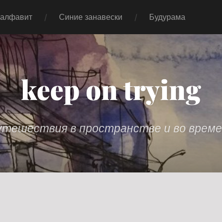
 алфавит
Синие занавески
Будурама
keep on trying
утешествия в пространстве и во време