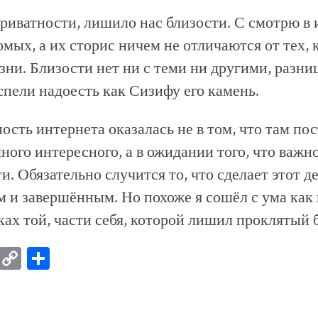
риватности, лишило нас близости. С смотрю в 
мых, а их сторис ничем не отличаются от тех, 
зни. Близости нет ни с теми ни другими, разни
спели надоесть как Сизифу его камень.
ость интернета оказалась не в том, что там по
ного интересного, а в ожидании того, что важн
и. Обязательно случится то, что сделает этот д
и завершённым. Но похоже я сошёл с ума как
ках той, части себя, которой лишил проклятый 
am
ebook
VK
Copy
Отправить
Link