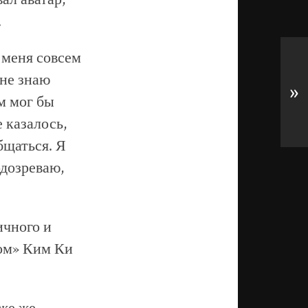
.
 меня совсем
 не знаю
»
ем мог бы
 казалось,
бщаться. Я
одозреваю,
ичного и
дом» Ким Ки