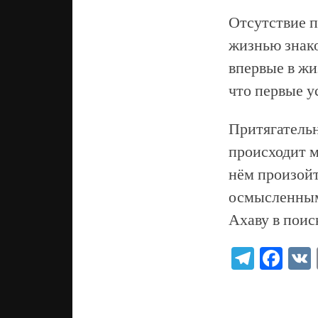
Отсутствие п
жизнью знако
впервые в жи
что первые у
Притягательн
происходит м
нём произойт
осмысленным 
Ахаву в поис
Telegr
Fac