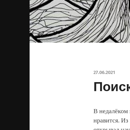
27.06.2021
Поиск
В недалёком 
нравится. Из
открывал нау