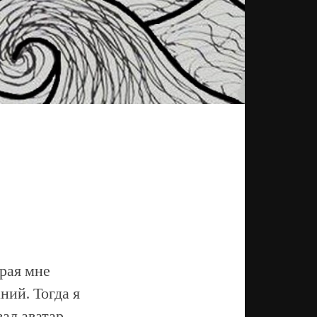
орая мне
ний. Тогда я
ал аватар,