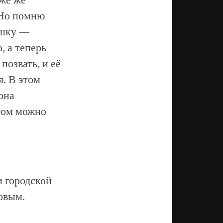
 же же
. Но помню
ушку —
, а теперь
позвать, и её
я. В этом
она
этом можно
 городской
ковым.